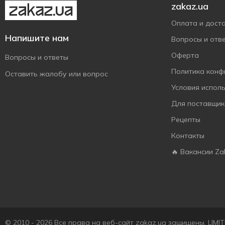
Kühne
1
zakaz.ua
La'Pasta
1
Оплата и дост
Lonka
1
Напишите нам
Вопросы и отв
Lorenz
4
Оферта
Вопросы и ответы
Malatya Pazari
1
Политика конф
Оставить жалобу или вопрос
Milupa
5
Условия испол
Monte Valentin
1
Для поставщик
Monvervi
1
Рецепты
Nestle
1
Контакты
Pont
1
🔥 Вакансии Za
TRAPA
2
Trolli
1
Vale
1
Valio
1
Valor
© 2010 - 2026 Все права на веб-сайт zakaz.ua защищены. LIM
2