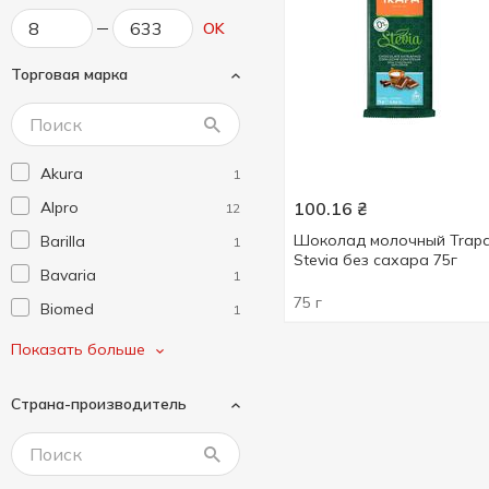
OK
Торговая марка
Akura
1
Alpro
100.16
₴
12
Шоколад молочный Trap
Barilla
1
Stevia без сахара 75г
Bavarіa
1
75 г
Biomed
1
Bob Snail
14
Показать больше
Casademont
1
Страна-производитель
Crunchips
1
D.E.M.I.
2
El Sabor
2