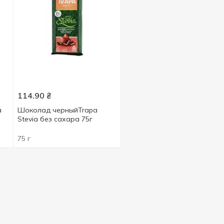
114.90
₴
a
Шоколад черныйTrapa
Stevia без сахара 75г
75 г