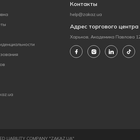
Контакты
авка
help@zakaz.ua
еты
Адрес торгового центра
Харьков, Академика Павлова 1
иденциальности
ьзования
ов
kaz.ua
ITED LIABILITY COMPANY "ZAKAZ.UA"