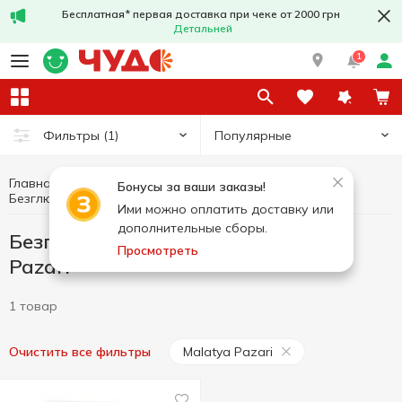
Бесплатная* первая доставка при чеке от 2000 грн
Детальней
1
Популярные
Фильтры
(1)
Главная
Здоровое питание и образ жизни
Бонусы за ваши заказы!
Безглютеновые товары Malatya Pazari
Безглютеновые товары
Ими можно оплатить доставку или
дополнительные сборы.
Безглютеновые товары Malatya
Просмотреть
Pazari
1 товар
Malatya Pazari
Очистить все фильтры