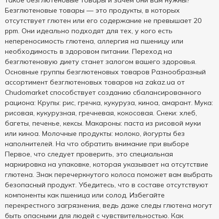
такое безглютеновые товары и зачем они вам нужны?
Безглютеновые товары — это продукты, в которых
отсутствует глютен или его содержание не превышает 20
ppm. Они идеально подходят для тех, у кого есть
непереносимость глютена, аллергия на пшеницу или
необходимость в здоровом питании. Переход на
безглютеновую диету станет залогом вашего здоровья.
Основные группы безглютеновых товаров Разнообразный
ассортимент безглютеновых товаров на zakaz.ua от
Chudomarket способствует созданию сбалансированного
рациона: Крупы: рис, гречка, кукуруза, киноа, амарант. Мука:
рисовая, кукурузная, гречневая, кокосовая. Снеки: хлеб,
багеты, печенье, кексы. Макароны: паста из рисовой муки
или киноа. Молочные продукты: молоко, йогурты без
наполнителей. На что обратить внимание при выборе
Первое, что следует проверить, это специальная
маркировка на упаковке, которая указывает на отсутствие
глютена. Знак перечеркнутого колоса поможет вам выбрать
безопасный продукт. Убедитесь, что в составе отсутствуют
компоненты как пшеница или солод. Избегайте
перекрестного загрязнения, ведь даже следы глютена могут
быть опасными для людей с чувствительностью. Как