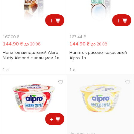
+
+
167.00
₴
167.44
₴
144.90
₴
144.90
₴
до 20.08
до 20.08
Напиток миндальный Alpro
Напиток рисово-кокосовый
Nutty Almond с кальцием 1л
Alpro 1л
1 л
1 л
+
Нет в наличии