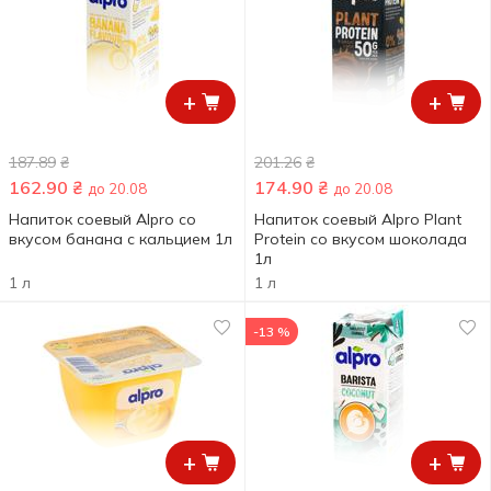
+
+
187.89
₴
201.26
₴
162.90
₴
174.90
₴
до 20.08
до 20.08
Напиток соевый Alpro со
Напиток соевый Alpro Plant
вкусом банана с кальцием 1л
Protein со вкусом шоколада
1л
1 л
1 л
-13 %
+
+