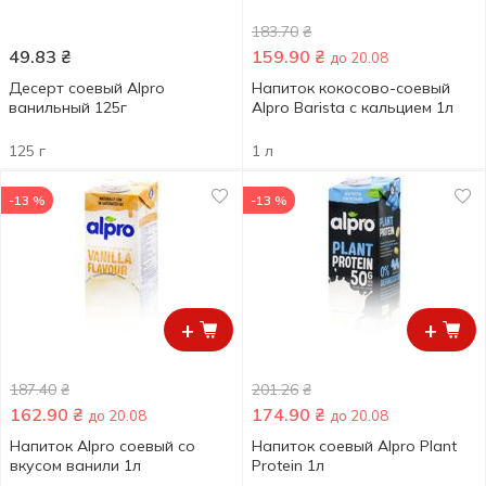
183.70
₴
49.83
₴
159.90
₴
до 20.08
Десерт соевый Alpro
Напиток кокосово-соевый
ванильный 125г
Alpro Barista с кальцием 1л
125 г
1 л
-13 %
-13 %
+
+
187.40
₴
201.26
₴
162.90
₴
174.90
₴
до 20.08
до 20.08
Напиток Alpro соевый со
Напиток соевый Alpro Plant
вкусом ванили 1л
Protein 1л