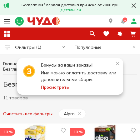
Бесплатная* первая доставка при чеке от 2000 грн
Детальней
1
Популярные
Фильтры
(1)
Главная
Здоровое питание и образ жизни
Бонусы за ваши заказы!
Безглютеновые товары Alpro
Безглютеновые товары
Ими можно оплатить доставку или
дополнительные сборы.
Безглютеновые товары Alpro
Просмотреть
11 товаров
Alpro
Очистить все фильтры
-13 %
-13 %