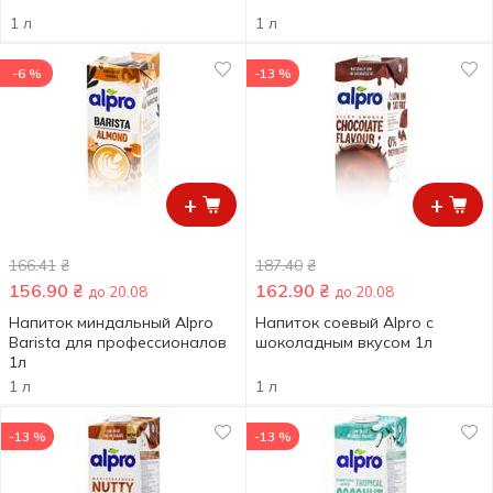
1 л
1 л
-6 %
-13 %
+
+
166.41
₴
187.40
₴
156.90
₴
162.90
₴
до 20.08
до 20.08
Напиток миндальный Alpro
Напиток соевый Alpro с
Barista для профессионалов
шоколадным вкусом 1л
1л
1 л
1 л
-13 %
-13 %