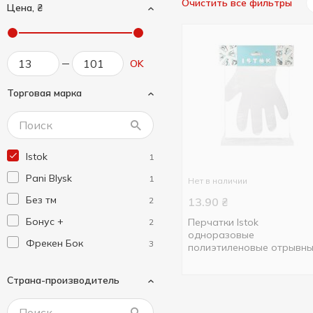
Очистить все фильтры
Цена, ₴
OK
Торговая марка
Istok
1
Pani Blysk
1
Нет в наличии
Без тм
2
13.90
₴
Бонус +
Перчатки Istok
2
одноразовые
Фрекен Бок
3
полиэтиленовые отрывн
100шт
Страна-производитель