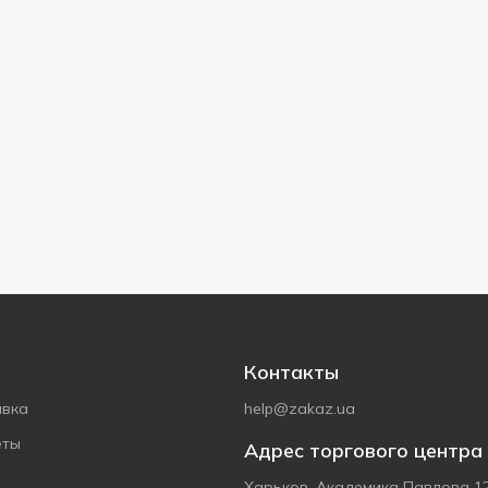
Контакты
авка
help@zakaz.ua
еты
Адрес торгового центра
Харьков, Академика Павлова 1