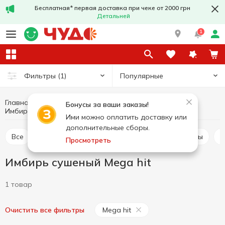
Бесплатная* первая доставка при чеке от 2000 грн
Детальней
1
Популярные
Фильтры
(1)
Главная
Соусы и специи
Приправы и специи
Бонусы за ваши заказы!
Имбирь сушеный
Имбирь сушеный Mega hit
Ими можно оплатить доставку или
дополнительные сборы.
Все
Приправа для мяса
Приправа для курицы
Просмотреть
Имбирь сушеный Mega hit
1 товар
Mega hit
Очистить все фильтры