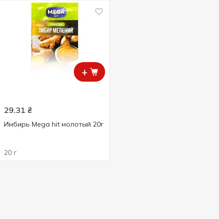
+
29.31
₴
Имбирь Mega hit молотый 20г
20 г