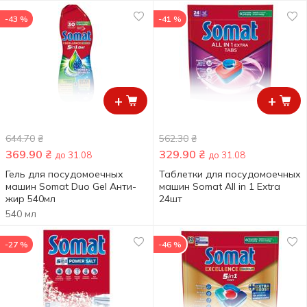
-43 %
-41 %
+
+
644.70
₴
562.30
₴
369.90
₴
329.90
₴
до 31.08
до 31.08
Гель для посудомоечных
Таблетки для посудомоечных
машин Somat Duo Gel Анти-
машин Somat All in 1 Extra
жир 540мл
24шт
540 мл
-27 %
-46 %