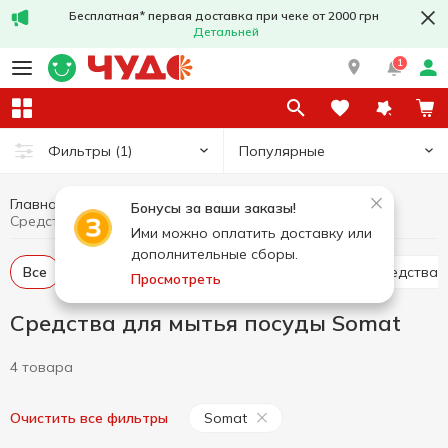
Бесплатная* первая доставка при чеке от 2000 грн
Детальней
1
Популярные
Фильтры
(1)
Главная
Бытовая химия
Средства для мытья посуды
Бонусы за ваши заказы!
Средства для мытья посуды Somat
Ими можно оплатить доставку или
дополнительные сборы.
Все
Средства для ручного мытья посуды
Средства
Просмотреть
Средства для мытья посуды Somat
4 товара
Somat
Очистить все фильтры