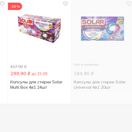
-28 %
Нет в наличии
417.90
₴
299.90
₴
184.90
₴
до 15.08
Капсулы для стирки Solar
Капсулы для стирки Solar
Multi Box 4в1 24шт
Universal 4в1 20шт