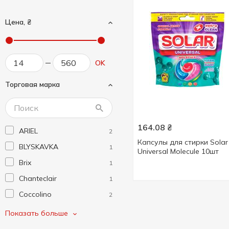
Цена, ₴
OK
Торговая марка
164.08
₴
ARIEL
2
Капсулы для стирки Solar
BLYSKAVKA
1
Universal Molecule 10шт
Brix
1
Chanteclair
1
Coccolino
2
Fox
3
Показать больше
Friends
3