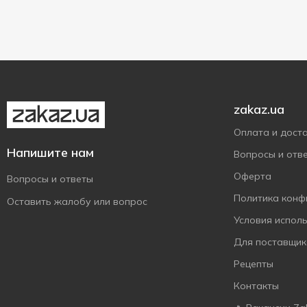
10 шт
1
Rodos
1
24 цикла
1
20 шт
1
SAMA
5
24 шт
1
Savex
27
Semana
7
Sila
7
zakaz.ua
Silan
9
Оплата и дост
Solar
3
Напишите нам
Вопросы и отв
Teo Bebe
1
Оферта
Tino
Вопросы и ответы
1
Политика конф
Vanish
5
Оставить жалобу или вопрос
Wash&Free
Условия испол
2
Без тм
Для поставщик
1
Персолька Плюс
1
Рецепты
Контакты