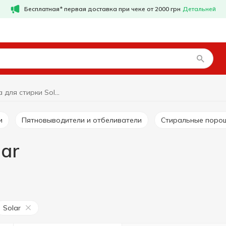
Бесплатная* первая доставка при чеке от 2000 грн
Детальней
Средства для стирки Solar
и
Пятновыводители и отбеливатели
Стиральные поро
lar
Solar