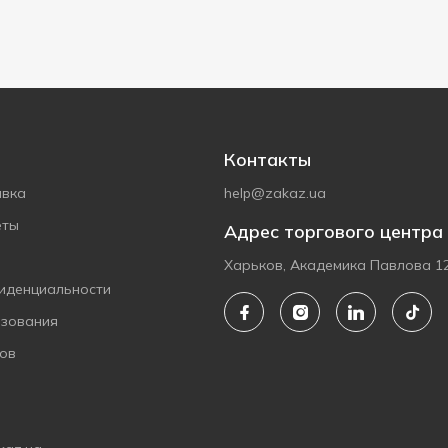
Контакты
авка
help@zakaz.ua
еты
Адрес торгового центра
Харьков, Академика Павлова 1
иденциальности
ьзования
ов