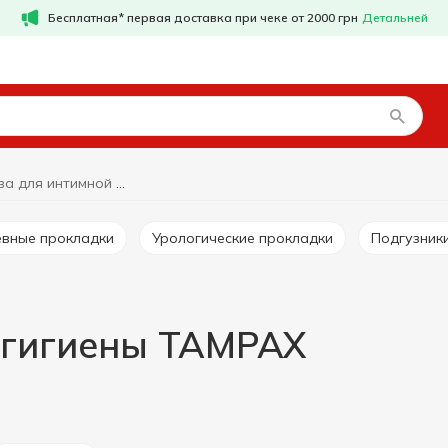
Бесплатная* первая доставка при чеке от 2000 грн
Детальней
Средства для интимной гигиены TAMPAX
евные прокладки
Урологические прокладки
Подгузник
 гигиены TAMPAX