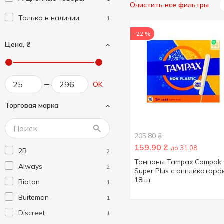
Очистить все фильтры
Только в наличии
1
-22 %
Цена, ₴
OK
Торговая марка
205.80
₴
159.90
₴
до 31.08
2B
2
Тампоны Tampax Compak
Always
2
Super Plus с аппликаторо
18шт
Bioton
1
Buiteman
1
Discreet
1