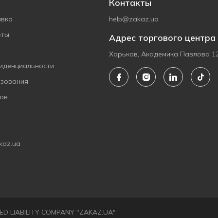
Контакты
авка
help@zakaz.ua
еты
Адрес торгового центра
Харьков, Академика Павлова 1
иденциальности
ьзования
ов
kaz.ua
ITED LIABILITY COMPANY "ZAKAZ.UA"