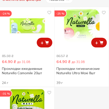
-24 %
-25 %
+
+
85.38
₴
86.57
₴
64.90
₴
64.90
₴
до 31.08
до 31.08
Прокладки ежедневные
Прокладки гигиенические
Naturella Camomile 20шт
Naturella Ultra Maxi 8шт
24 г
39 г
-31 %