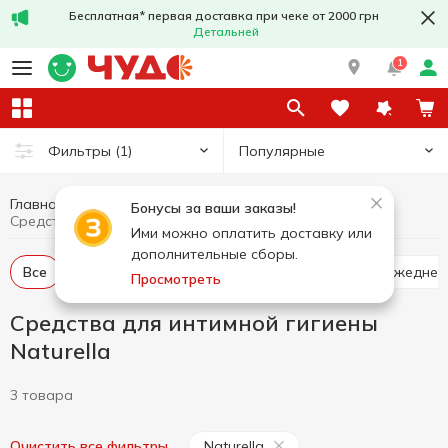
Бесплатная* первая доставка при чеке от 2000 грн
Детальней
1
Популярные
Фильтры
(1)
Главная
Гигиена и уход
Средства для интимной гигиены
Бонусы за ваши заказы!
Средства для интимной гигиены Naturella
Ими можно оплатить доставку или
дополнительные сборы.
Все
Тампоны
Гигиенические прокладки
Ежедне
Просмотреть
Средства для интимной гигиены
Naturella
3 товара
Naturella
Очистить все фильтры