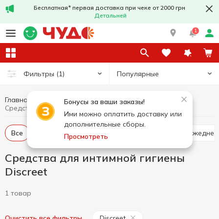
Бесплатная* первая доставка при чеке от 2000 грн
Детальней
1
Популярные
Фильтры
(1)
Главная
Гигиена и уход
Средства для интимной гигиены
Бонусы за ваши заказы!
Средства для интимной гигиены Discreet
Ими можно оплатить доставку или
дополнительные сборы.
Все
Тампоны
Гигиенические прокладки
Ежедне
Просмотреть
Средства для интимной гигиены
Discreet
1 товар
Discreet
Очистить все фильтры