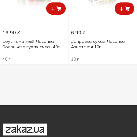
+
+
19.90
₴
6.90
₴
Соус томатный Ласочка
Заправка сухая Ласочка
Болоньезе сухая смесь 40г
Азиатская 10г
40 г
10 г