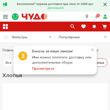
Бесплатная* первая доставка при чеке от 2000 грн
Детальней
1
Популярные
Фильтры
Главная
Бакалея
Хлопья
Сухие завтраки и хлопья
Бонусы за ваши заказы!
Ими можно оплатить доставку или
дополнительные сборы.
Все
Сухие завтраки
Мюсли
Каша
Хлопья
Просмотреть
Хлопья