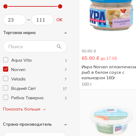
OK
Торговая марка
82.80
₴
65.90
₴
до 17.08
Aqua Vita
1
Икра Norven атлантическ
Norven
7
рыб в белом соусе с
кальмаром 160г
Veladis
7
160 г
Водний Світ
17
Рибна Таверна
2
Русалочка
1
Показать больше
Страна-производитель