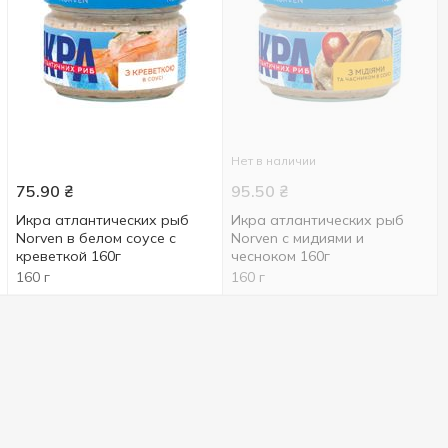
Нет в наличии
75.90
₴
95.50
₴
Икра атлантических рыб
Икра атлантических рыб
Norven в белом соусе с
Norven с мидиями и
креветкой 160г
чесноком 160г
160 г
160 г