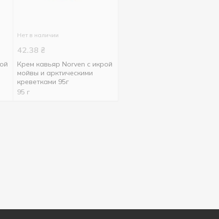
Нет в наличии
42.38
₴
рой
Крем кавьяр Norven с икрой
мойвы и арктическими
креветками 95г
95 г