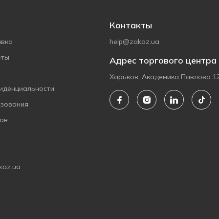
Контакты
авка
help@zakaz.ua
еты
Адрес торгового центра
Харьков, Академика Павлова 1
иденциальности
ьзования
ов
kaz.ua