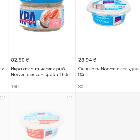
82.80
₴
28.94
₴
их
Икра атлантических рыб
Фиш крем Norven с сельдью
Norven с мясом краба 160г
80г
160 г
80 г