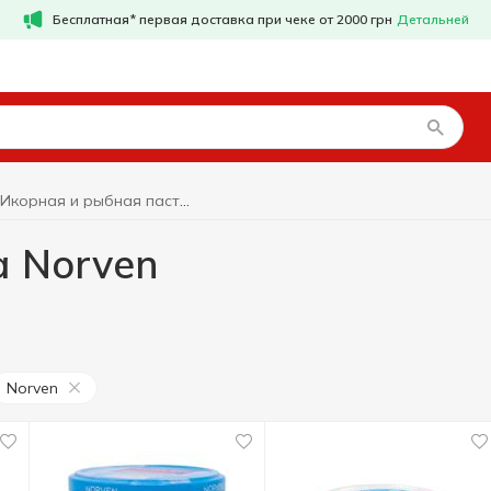
Бесплатная* первая доставка при чеке от 2000 грн
Детальней
Икорная и рыбная паста Norven
а Norven
Norven