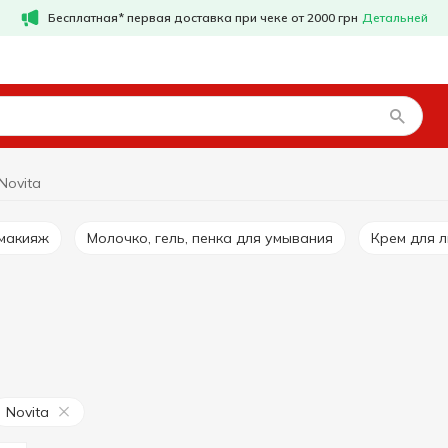
Бесплатная* первая доставка при чеке от 2000 грн
Детальней
Novita
емакияж
Молочко, гель, пенка для умывания
Крем для 
Novita