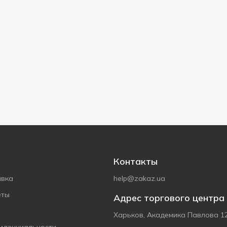
Контакты
авка
help@zakaz.ua
еты
Адрес торгового центра
Харьков, Академика Павлова 1