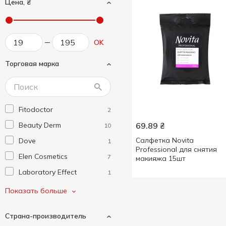
Цена, ₴
OK
Торговая марка
Fitodoctor
2
Beauty Derm
69.89
₴
10
Салфетка Novita
Dove
1
Professional для снятия
Elen Cosmetics
7
макияжа 15шт
Laboratory Effect
1
Nivea
4
Показать больше
Novita
1
Страна-производитель
Salutarc Juice
1