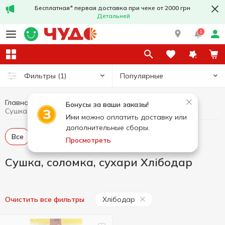
Бесплатная* первая доставка при чеке от 2000 грн
Детальней
1
Популярные
Фильтры
(1)
Главная
Сладости
Сушка, соломка, сухари
Бонусы за ваши заказы!
Сушка, соломка, сухари Хлібодар
Ими можно оплатить доставку или
дополнительные сборы.
Все
Сушки
Сухари
Соломка
Просмотреть
Сушка, соломка, сухари Хлібодар
Хлібодар
Очистить все фильтры