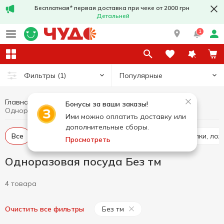
Бесплатная* первая доставка при чеке от 2000 грн
Детальней
1
Популярные
Фильтры
(1)
Главная
Кухня
Одноразовая посуда
Бонусы за ваши заказы!
Одноразовая посуда Без тм
Ими можно оплатить доставку или
дополнительные сборы.
Все
Одноразовые стаканы
Одноразовые вилки, лож
Просмотреть
Одноразовая посуда Без тм
4 товара
Без тм
Очистить все фильтры