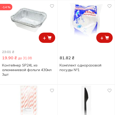
-14 %
+
+
23.01
₴
19.90
₴
81.82
₴
до 31.08
Контейнер SP24L из
Комплект одноразовой
алюминиевой фольги 430мл
посуды №1
3шт