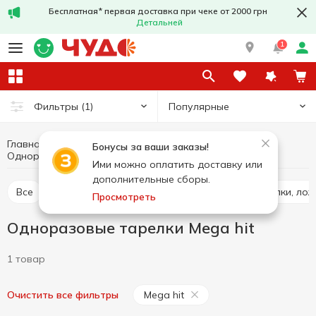
Бесплатная* первая доставка при чеке от 2000 грн
Детальней
1
Популярные
Фильтры
(1)
Главная
Кухня
Одноразовая посуда
Бонусы за ваши заказы!
Одноразовые тарелки Mega hit
Одноразовые тарелки
Ими можно оплатить доставку или
дополнительные сборы.
Все
Одноразовые стаканы
Одноразовые вилки, лож
Просмотреть
Одноразовые тарелки Mega hit
1 товар
Mega hit
Очистить все фильтры