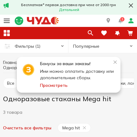
Бесплатная* первая доставка при чеке от 2000 грн
Детальней
1
Популярные
Фильтры
(1)
Главная
Кухня
Одноразовая посуда
Бонусы за ваши заказы!
Одноразовые стаканы Mega hit
Одноразовые стаканы
Ими можно оплатить доставку или
дополнительные сборы.
Все
Одноразовые стаканы
Одноразовые вилки, лож
Просмотреть
Одноразовые стаканы Mega hit
3 товара
Mega hit
Очистить все фильтры