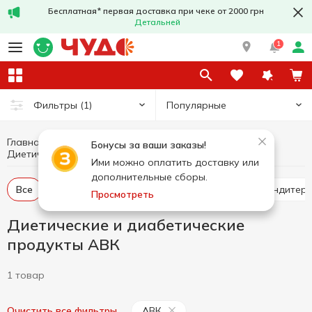
Бесплатная* первая доставка при чеке от 2000 грн
Детальней
1
Популярные
Фильтры
(1)
Главная
Здоровое питание и образ жизни
Бонусы за ваши заказы!
Диетические и диабетические продукты АВК
Диетические и диабетические продукты
Ими можно оплатить доставку или
дополнительные сборы.
Все
Диетическое питание
Диабетические кондитер
Просмотреть
Диетические и диабетические
продукты АВК
1 товар
АВК
Очистить все фильтры