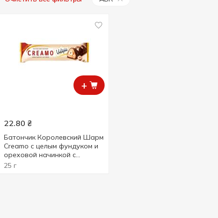
+
22.80
₴
Батончик Королевский Шарм
Creamo с целым фундуком и
ореховой начинкой с
фруктозой 25г
25 г