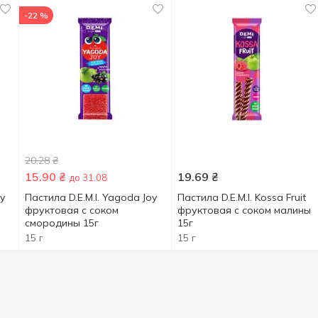
-22 %
20.28
₴
15.90
₴
19.69
₴
до 31.08
oy
Пастила D.E.M.I. Yagoda Joy
Пастила D.E.M.I. Kossa Fruit
фруктовая с соком
фруктовая с соком малины
смородины 15г
15г
15 г
15 г