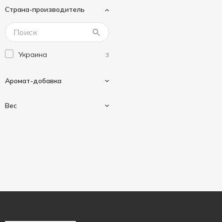
Страна-производитель
Украина
3
Аромат-добавка
Вес
Клубника
1
Малина
1
15 г
3
Смородина
1