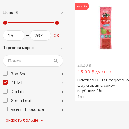
-22 %
Цена, ₴
OK
Торговая марка
20.28
₴
15.90
₴
до 31.08
Bob Snail
1
Пастила D.E.M.I. Yagoda J
D.E.M.I.
3
фруктовая с соком
клубники 15г
Dia Life
1
15 г
Green Leaf
1
Бісквіт-Шоколад
1
Корисна Кондитерська
4
Показать больше