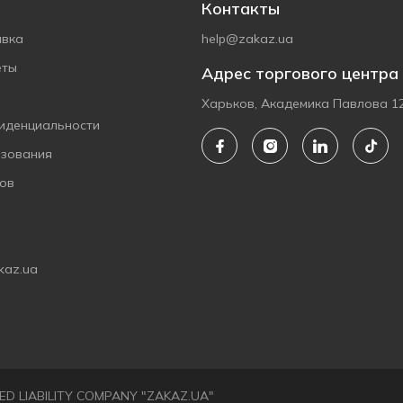
Контакты
авка
help@zakaz.ua
еты
Адрес торгового центра
Харьков, Академика Павлова 1
иденциальности
ьзования
ов
kaz.ua
ITED LIABILITY COMPANY "ZAKAZ.UA"