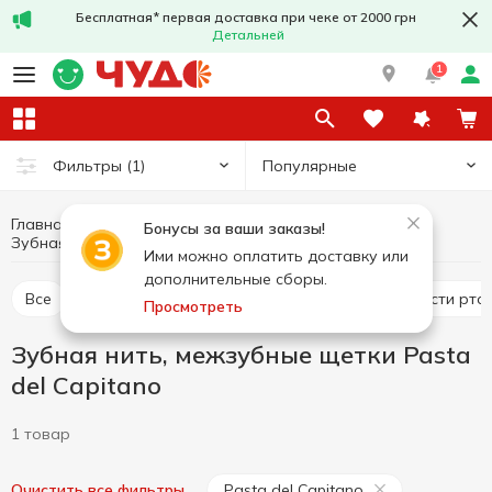
Бесплатная* первая доставка при чеке от 2000 грн
Детальней
1
Популярные
Фильтры
(1)
Главная
Гигиена и уход
Уход за полостью рта
Бонусы за ваши заказы!
Зубная нить, межзубные щетки Pasta del Capitano
Зубная нить, межзубные щетки
Ими можно оплатить доставку или
дополнительные сборы.
Все
Зубная паста
Ополаскиватели для полости рта
Просмотреть
Зубная нить, межзубные щетки Pasta
del Capitano
1 товар
Pasta del Capitano
Очистить все фильтры