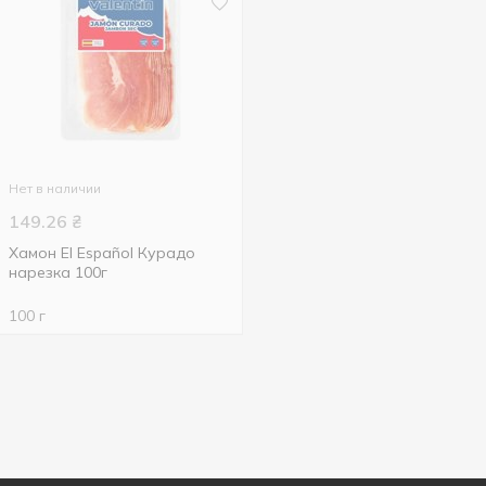
Нет в наличии
149.26
₴
Хамон El Español Курадо
нарезка 100г
100 г