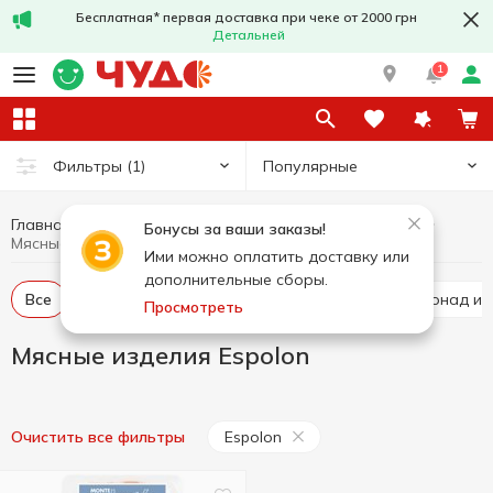
Бесплатная* первая доставка при чеке от 2000 грн
Детальней
1
Популярные
Фильтры
(1)
Главная
Мясные изделия
Мясо и колбасные изделия
Бонусы за ваши заказы!
Мясные изделия Espolon
Ими можно оплатить доставку или
дополнительные сборы.
Все
Бекон
Бастурма
Грудинка
Карбонад и 
Просмотреть
Мясные изделия Espolon
Espolon
Очистить все фильтры