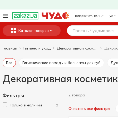
Поддержать ВСУ
Рус
Каталог товаров
Главная
Гигиена и уход
Декоративная косметика, парфюмерия
Все
Гигиенические помады и бальзамы для губ
Ду
Декоративная космети
Фильтры
2 товара
Только в наличии
2
Очистить все фильтры