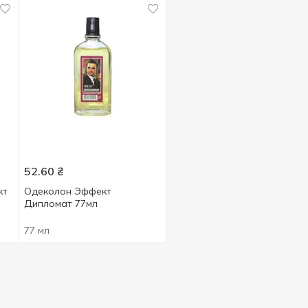
52.60
₴
кт
Одеколон Эффект
Дипломат 77мл
77 мл