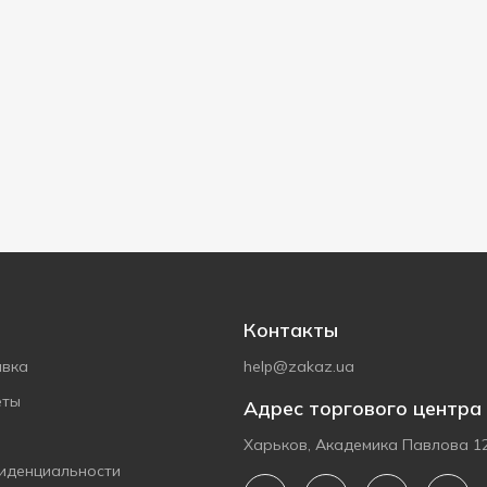
Контакты
авка
help@zakaz.ua
еты
Адрес торгового центра
Харьков, Академика Павлова 1
иденциальности