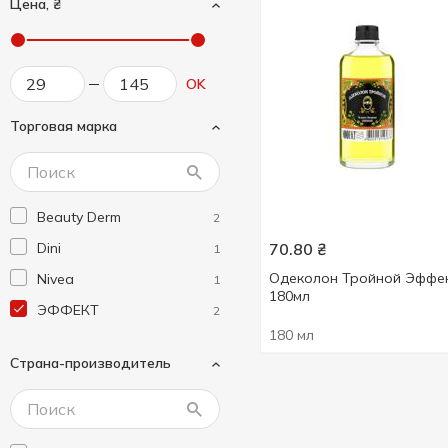
Цена, ₴
OK
Торговая марка
Beauty Derm
2
Dini
70.80
₴
1
Одеколон Тройной Эффе
Nivea
1
180мл
ЭФФЕКТ
2
180 мл
Страна-производитель