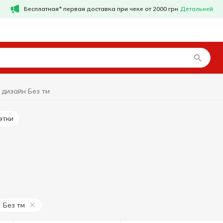
Бесплатная* первая доставка при чеке от 2000 грн
Детальней
 дизайн Без тм
этки
Без тм