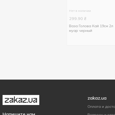
Нет в наличии
299.90
₴
Ваза Голова Кай 19см 2л
муар черный
zakaz.ua
Оплата и дост
Напишите нам
Вопросы и отв