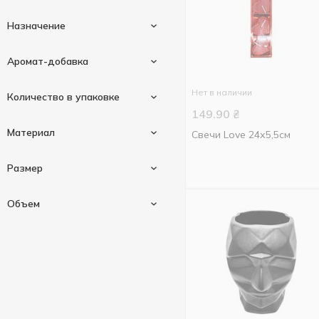
Назначение
Аромат-добавка
Для торта
1
Нет в наличии
Количество в упаковке
149.90
₴
Лаванда
1
Материал
Свечи Love 24х5,5см
2 шт
1
Размер
4 шт
3
Металл
1
Объем
9 шт
1
19см
1
21см
1
2000 мл
1