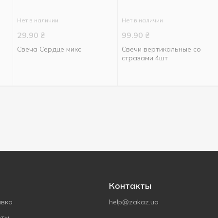
Нет в наличии
Нет в наличии
29.90
₴
99.90
₴
Свеча Сердце микс
Свечи вертикальные со
стразами 4шт
Контакты
авка
help@zakaz.ua
еты