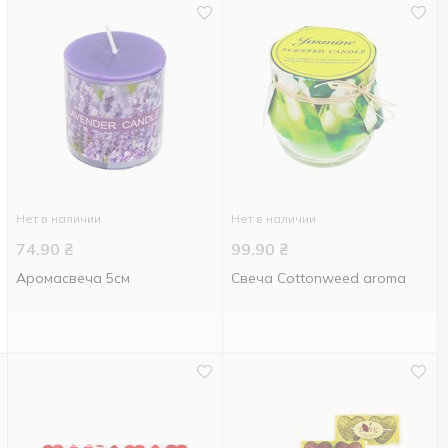
Нет в наличии
Нет в наличии
74.90
₴
99.90
₴
Аромасвеча 5см
Свеча Сottonweed aroma