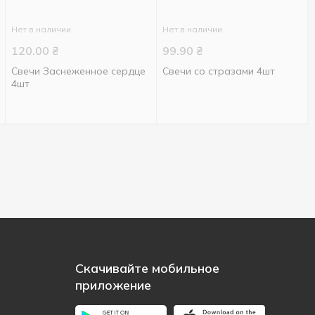
Нет в наличии
Нет в наличии
120.00
₴
99.90
₴
Свечи Заснеженное сердце
Свечи со стразами 4шт
4шт
Скачивайте мобильное
приложение