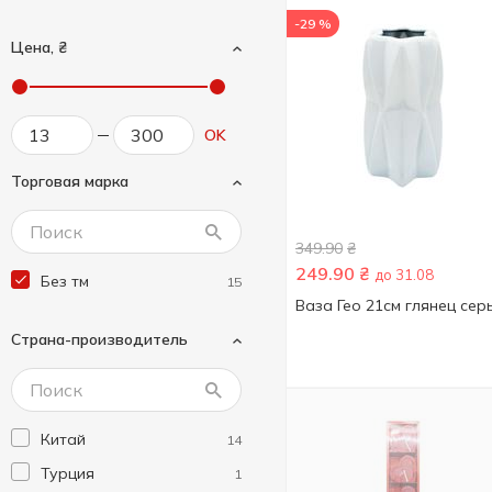
-29 %
Цена, ₴
OK
Торговая марка
349.90
₴
249.90
₴
до 31.08
Без тм
15
Ваза Гео 21см глянец сер
Страна-производитель
Китай
14
Турция
1