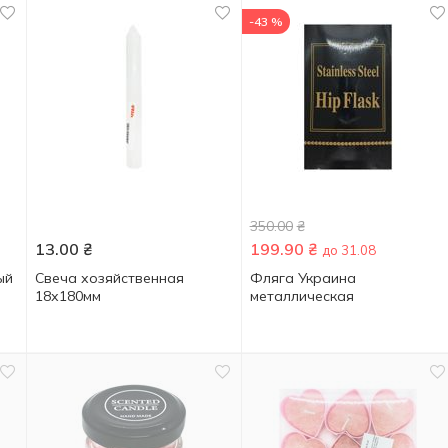
-43 %
350.00
₴
13.00
₴
199.90
₴
до 31.08
ый
Свеча хозяйственная
Фляга Украина
18х180мм
металлическая