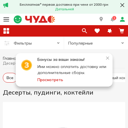
Бесплатная* первая доставка при чеке от 2000 грн
Детальней
1
Популярные
Фильтры
Главная
Яйца и молочные продукты
Бонусы за ваши заказы!
Десерты, пудинги, коктейли
Ими можно оплатить доставку или
дополнительные сборы.
Все
Молочные и творожные десерты
Молочный кок
Просмотреть
Десерты, пудинги, коктейли