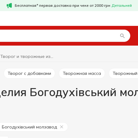
Бесплатная* первая доставка при чеке от 2000 грн
Детальней
Творог и творожные изделия Богодухівський молзавод
Творог с добавками
Творожная масса
Творожный
делия Богодухівський мо
Богодухівський молзавод