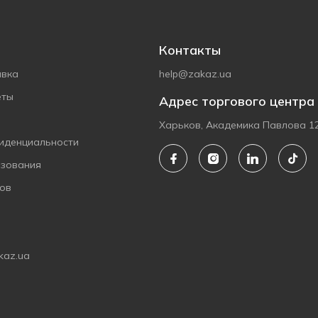
Контакты
авка
help@zakaz.ua
еты
Адрес торгового центра
Харьков, Академика Павлова 1
иденциальности
ьзования
ов
kaz.ua