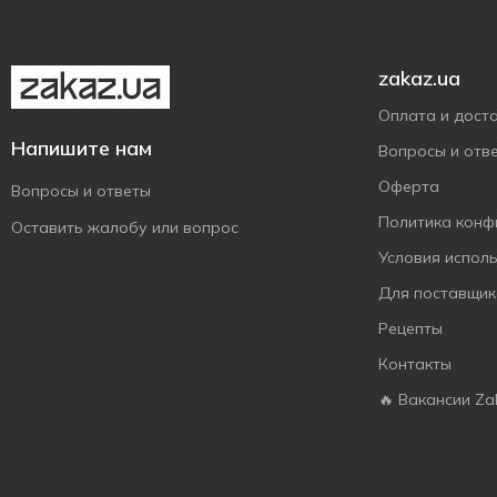
Хуторок
12
Чудо
4
zakaz.ua
Яготинське
3
Оплата и дост
Яготинське для дітей
1
Напишите нам
Вопросы и отв
Оферта
Вопросы и ответы
Политика конф
Оставить жалобу или вопрос
Условия испол
Для поставщик
Рецепты
Контакты
🔥 Вакансии Za