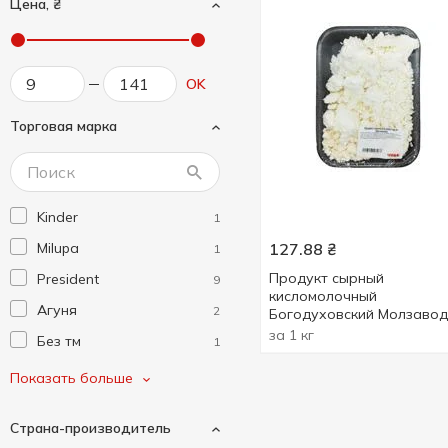
Цена, ₴
OK
Торговая марка
Kinder
1
Milupa
127.88
₴
1
Продукт сырный
President
9
кисломолочный
Агуня
2
Богодуховский Молзавод
9%
за 1 кг
Без тм
1
Богодухівський
1
Показать больше
молзавод
Біло
8
Страна-производитель