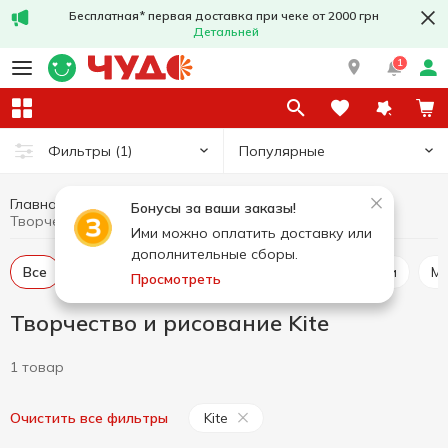
Бесплатная* первая доставка при чеке от 2000 грн
Детальней
1
Популярные
Фильтры
(1)
Главная
Канцелярия
Творчество и рисование
Бонусы за ваши заказы!
Творчество и рисование Kite
Ими можно оплатить доставку или
дополнительные сборы.
Все
Краски
Пластилин, аксессуары для лепки
М
Просмотреть
Творчество и рисование Kite
1 товар
Kite
Очистить все фильтры