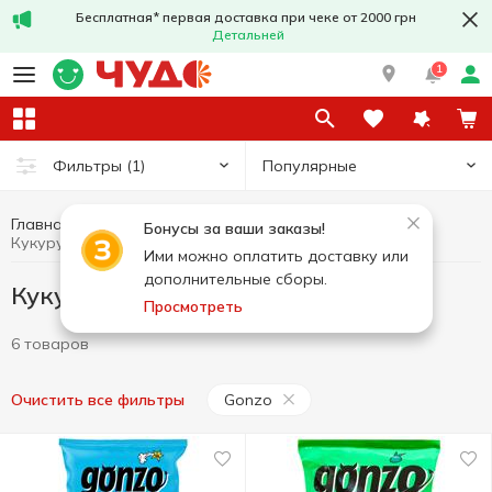
Бесплатная* первая доставка при чеке от 2000 грн
Детальней
1
Популярные
Фильтры
(1)
Главная
Чипсы и снеки
Кукурузные снеки
Бонусы за ваши заказы!
Кукурузные снеки Gonzo
Ими можно оплатить доставку или
дополнительные сборы.
Кукурузные снеки Gonzo
Просмотреть
6 товаров
Gonzo
Очистить все фильтры