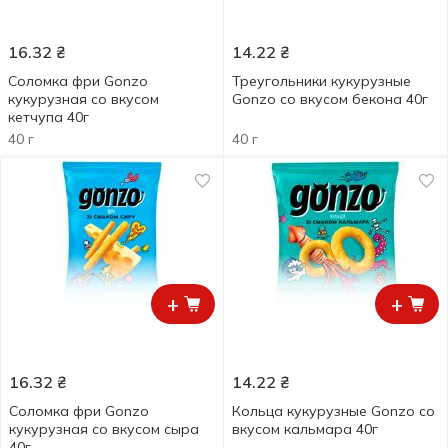
16.32
₴
14.22
₴
Соломка фри Gonzo
Треугольники кукурузные
кукурузная со вкусом
Gonzo со вкусом бекона 40г
кетчупа 40г
40 г
40 г
+
+
16.32
₴
14.22
₴
Соломка фри Gonzo
Кольца кукурузные Gonzo со
кукурузная со вкусом сыра
вкусом кальмара 40г
40г