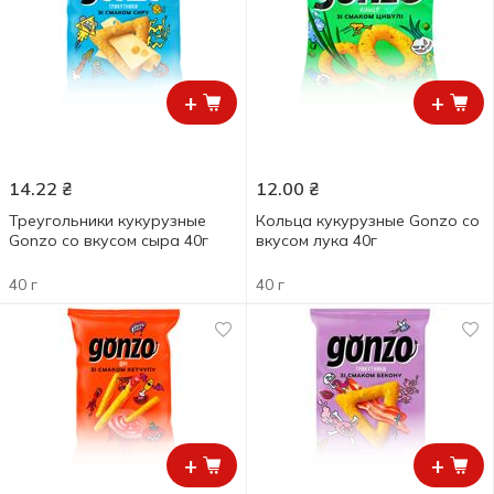
+
+
14.22
₴
12.00
₴
Треугольники кукурузные
Кольца кукурузные Gonzo со
Gonzo со вкусом сыра 40г
вкусом лука 40г
40 г
40 г
+
+