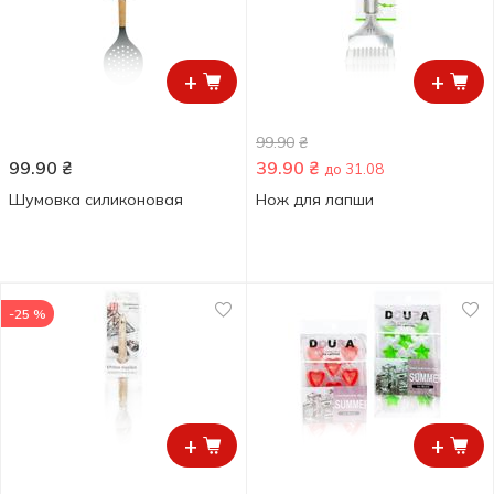
+
+
99.90
₴
99.90
₴
39.90
₴
до 31.08
Шумовка силиконовая
Нож для лапши
-25 %
+
+