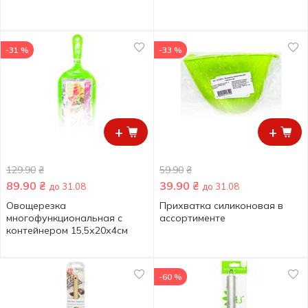
-31 %
-33 %
+
+
129.90
₴
59.90
₴
89.90
₴
39.90
₴
до 31.08
до 31.08
Овощерезка
Прихватка силиконовая в
многофункциональная с
ассортименте
контейнером 15,5х20х4см
-60 %