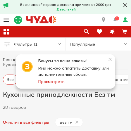
Бесплатная* первая доставка при чеке от 2000 грн
Детальней
1
Популярные
Фильтры
(1)
Главная
Кухня
Кухонные принадлежности
Бонусы за ваши заказы!
Кухонные принадлежности Без тм
Ими можно оплатить доставку или
дополнительные сборы.
Все
Ножи, ножницы, овощечистки, точилки
Лопатки
Просмотреть
Кухонные принадлежности Без тм
28 товаров
Без тм
Очистить все фильтры