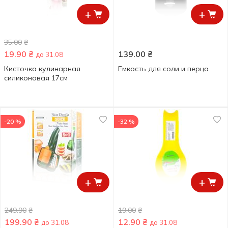
+
+
35.00
₴
19.90
₴
139.00
₴
до 31.08
Кисточка кулинарная
Емкость для соли и перца
силиконовая 17см
-20 %
-32 %
+
+
249.90
₴
19.00
₴
199.90
₴
12.90
₴
до 31.08
до 31.08