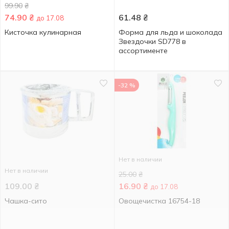
99.90
₴
74.90
₴
61.48
₴
до 17.08
Кисточка кулинарная
Форма для льда и шоколада
Звездочки SD778 в
ассортименте
-32 %
Нет в наличии
Нет в наличии
25.00
₴
109.00
₴
16.90
₴
до 17.08
Чашка-сито
Овощечистка 16754-18