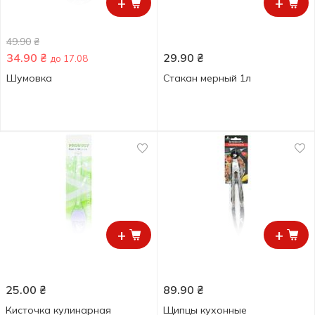
+
+
49.90
₴
34.90
₴
29.90
₴
до 17.08
Шумовка
Стакан мерный 1л
+
+
25.00
₴
89.90
₴
Кисточка кулинарная
Щипцы кухонные