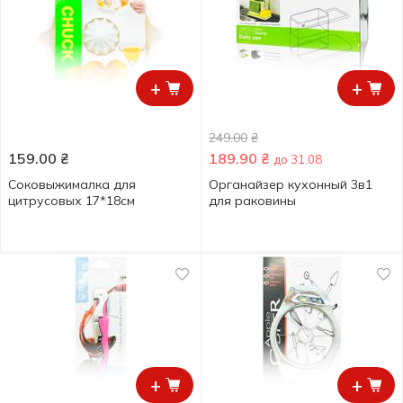
+
+
249.00
₴
159.00
₴
189.90
₴
до 31.08
Соковыжималка для
Органайзер кухонный 3в1
цитрусовых 17*18см
для раковины
+
+