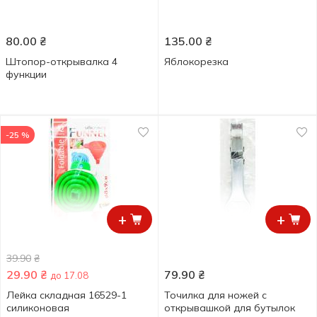
80.00
₴
135.00
₴
Штопор-открывалка 4
Яблокорезка
функции
-25 %
+
+
39.90
₴
29.90
₴
79.90
₴
до 17.08
Лейка складная 16529-1
Точилка для ножей с
силиконовая
открывашкой для бутылок