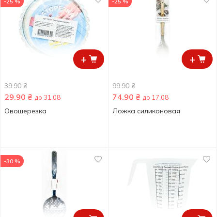
-25 %
-25 %
+
+
39.90
₴
99.90
₴
29.90
₴
74.90
₴
до 31.08
до 17.08
Овощерезка
Ложка силиконовая
-30 %