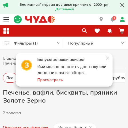
Бесплатная* первая доставка при чеке от 2000 грн
Детальней
1
Популярные
Фильтры
(1)
Главная
Сладости
Печенье, вафли, бисквиты, пряники
Бонусы за ваши заказы!
Печенье, вафли, бисквиты, пряники Золоте Зерно
Ими можно оплатить доставку или
дополнительные сборы.
Все
Крекер
Печенье
Вафельные торты, трубочк
Просмотреть
Печенье, вафли, бисквиты, пряники
Золоте Зерно
2 товара
Золоте Зерно
Очистить все фильтры