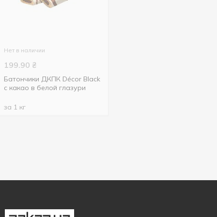
Нет в наличии
199.90
₴
Батончики ДКПК Déсor Black
с какао в белой глазури
за 1 кг