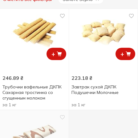
+
+
246.89
₴
223.18
₴
Трубочки вафельные ДКПК
Завтрак сухой ДКПК
Сахарная тростинка со
Подушечки Молочные
сгущенным молоком
за 1 кг
за 1 кг