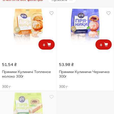
+
+
51.54
₴
53.98
₴
Пряники Кулиничі Топленое
Пряники Кулиничи Черничка
молоко 300г
300г
300 г
300 г