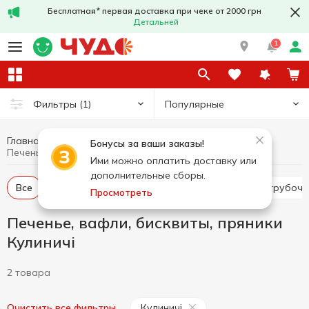
Бесплатная* первая доставка при чеке от 2000 грн
Детальней
1
Популярные
Фильтры
(1)
Главная
Сладости
Печенье, вафли, бисквиты, пряники
Бонусы за ваши заказы!
Печенье, вафли, бисквиты, пряники Кулиничі
Ими можно оплатить доставку или
дополнительные сборы.
Все
Крекер
Печенье
Вафельные торты, трубочк
Просмотреть
Печенье, вафли, бисквиты, пряники
Кулиничі
2 товара
Кулиничі
Очистить все фильтры