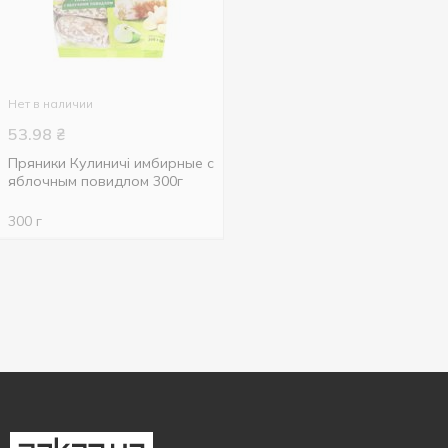
Нет в наличии
53.98
₴
Пряники Кулиничі имбирные с
яблочным повидлом 300г
300 г