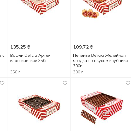
135.25
₴
109.72
₴
е с
Вафли Delicia Артек
Печенье Delicia Желейная
классические 350г
ягодка со вкусом клубники
300г
350 г
300 г