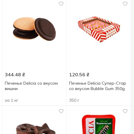
344.48
₴
120.56
₴
Печенье Delicia со вкусом
Печенье Delicia Супер-Стар
вишни
со вкусом Bubble Gum 350g
за 1 кг
350 г