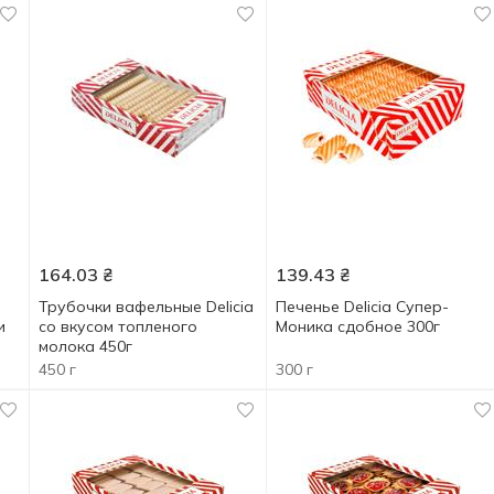
164.03
₴
139.43
₴
Трубочки вафельные Delicia
Печенье Delicia Супер-
и
со вкусом топленого
Моника сдобное 300г
молока 450г
450 г
300 г