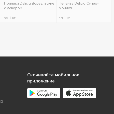
Пряники Delicia Ворзельские
Печенье Delicia Супер-
с декором
Моника
за 1 кг
за 1 кг
Скачивайте мобильное
приложение
20