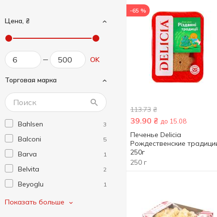
-65 %
Цена, ₴
OK
Торговая марка
113.73
₴
39.90
₴
до 15.08
Bahlsen
3
Печенье Delicia
Balconi
5
Рождественские традици
250г
Barva
1
250 г
Belvita
2
Beyoglu
1
Biscotti
10
Показать больше
Bisquini
2