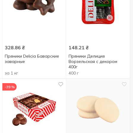
328.86
₴
148.21
₴
Пряники Delicia Баварские
Пряники Делиция
заварные
Ворзельская с декором
400г
за 1 кг
400 г
-39 %