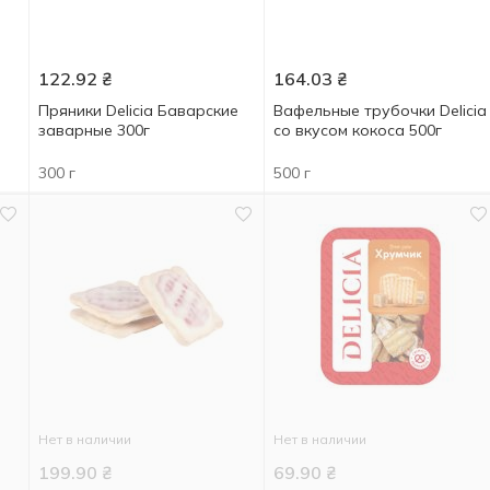
122.92
₴
164.03
₴
Пряники Delicia Баварские
Вафельные трубочки Delicia
заварные 300г
со вкусом кокоса 500г
300 г
500 г
Нет в наличии
Нет в наличии
199.90
₴
69.90
₴