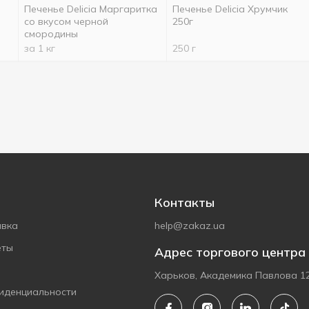
Печенье Delicia Маргаритка
Печенье Delicia Хрумчик
со вкусом черной
250г
смородины
за 1 кг
250 г
Контакты
авка
help@zakaz.ua
еты
Адрес торгового центра
Харьков, Академика Павлова 1
иденциальности