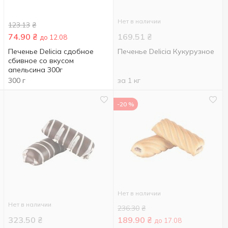
Нет в наличии
123.13
₴
74.90
₴
169.51
₴
до 12.08
Печенье Delicia сдобное
Печенье Delicia Кукурузное
сбивное со вкусом
апельсина 300г
300 г
за 1 кг
-20 %
Нет в наличии
Нет в наличии
236.30
₴
323.50
₴
189.90
₴
до 17.08