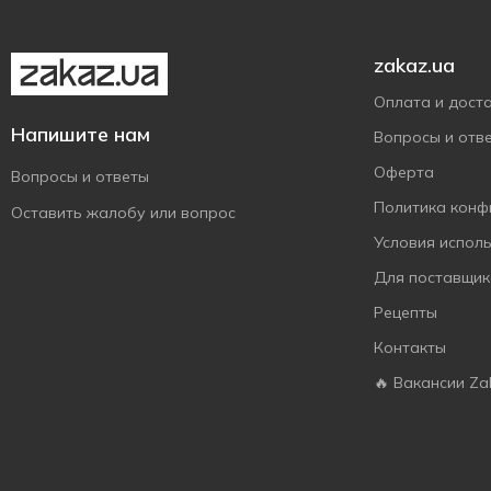
Just The Fun Part
2
Kinder
7
zakaz.ua
Knoppers
5
Оплата и дост
Konti
19
Напишите нам
Вопросы и отв
La Sofi
1
Оферта
Вопросы и ответы
Lagoda
8
Политика конф
Оставить жалобу или вопрос
Lambertz
1
Условия испол
Leibniz
2
Для поставщик
Lekorna
2
Рецепты
Lenzi
3
Контакты
Lukas
5
🔥 Вакансии Za
Maestro Massimo
1
Masini
3
Milka
8
Nutella
3