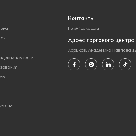
Контакты
авка
help@zakaz.ua
еты
Адрес торгового центра
Харьков, Академика Павлова 1
иденциальности
ьзования
ов
kaz.ua