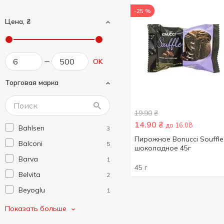
-25 %
Цена, ₴
OK
Торговая марка
19.90
₴
14.90
₴
до 16.08
Bahlsen
3
Пирожное Bonucci Souffle
Balconi
5
шоколадное 45г
Barva
1
45 г
Belvita
2
Beyoglu
1
Biscotti
10
Показать больше
Bisquini
2