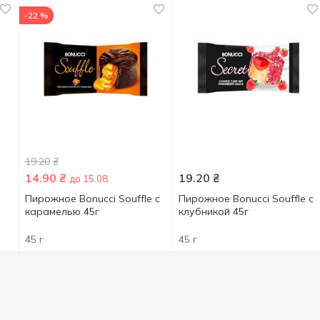
-22 %
19.20
₴
14.90
₴
19.20
₴
до 15.08
Пирожное Bonucci Souffle с
Пирожное Bonucci Souffle с
карамелью 45г
клубникой 45г
45 г
45 г