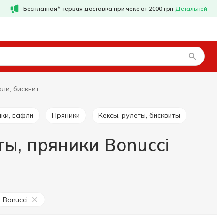
Бесплатная* первая доставка при чеке от 2000 грн
Детальней
Печенье, вафли, бисквиты, пряники Bonucci
чки, вафли
Пряники
Кексы, рулеты, бисквиты
ты, пряники Bonucci
Bonucci