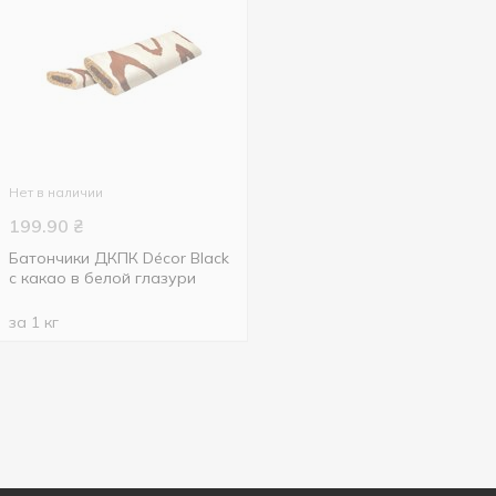
Нет в наличии
199.90
₴
Батончики ДКПК Déсor Black
с какао в белой глазури
за 1 кг