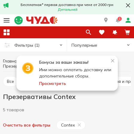
Бесплатная* первая доставка при чеке от 2000 грн
Детальней
1
Популярные
Фильтры
(1)
Главная
Гигиена и уход
Фармацевтика, контрацептивы
Бонусы за ваши заказы!
Презервативы
Презервативы Contex
Ими можно оплатить доставку или
дополнительные сборы.
Все
Бальзам, мазь, крем
Медицинские изделия и пр
Просмотреть
Презервативы Contex
5 товаров
Contex
Очистить все фильтры