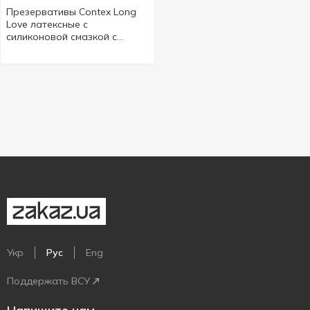
Презервативы Contex Long
Love латексные с
силиконовой смазкой с
анестетиком 3шт
Укр
Рус
Eng
Поддержать ВСУ