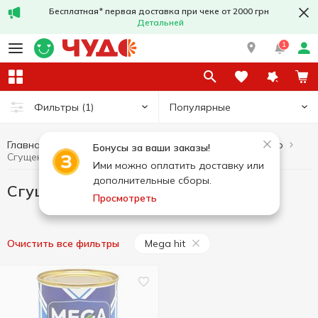
Бесплатная* первая доставка при чеке от 2000 грн
Детальней
1
Популярные
Фильтры
(1)
Главная
Сгущенное молоко
Яйца и молочные продукты
Бонусы за ваши заказы!
Сгущенное молоко Mega hit
Ими можно оплатить доставку или
дополнительные сборы.
Сгущенное молоко Mega hit
Просмотреть
Mega hit
Очистить все фильтры