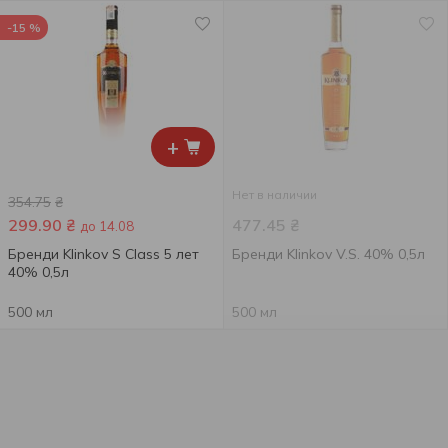
-15 %
+
Нет в наличии
354.75
₴
299.90
₴
477.45
₴
до 14.08
Бренди Klinkov S Class 5 лет
Бренди Klinkov V.S. 40% 0,5л
40% 0,5л
500 мл
500 мл