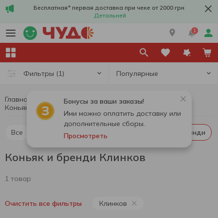
Бесплатная* первая доставка при чеке от 2000 грн
Детальней
1
Популярные
Фильтры
(1)
Главная
Алкоголь
Крепкий алкоголь
Бонусы за ваши заказы!
Коньяк и бренди
Коньяк и бренди Клинков
Ими можно оплатить доставку или
дополнительные сборы.
Все
Виски
Ликер
Водка
Коньяк и бренди
Просмотреть
Коньяк и бренди Клинков
1 товар
Клинков
Очистить все фильтры