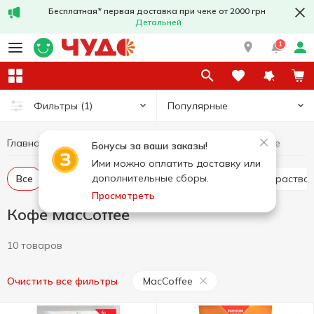
Бесплатная* первая доставка при чеке от 2000 грн
Детальней
1
Популярные
Фильтры
(1)
Главная
Горячие напитки
Кофе
Кофе MacCoffee
Бонусы за ваши заказы!
Ими можно оплатить доставку или
дополнительные сборы.
Все
Кофе молотый
Кофе в зернах
Кофе раство
Просмотреть
Кофе MacCoffee
10 товаров
MacCoffee
Очистить все фильтры