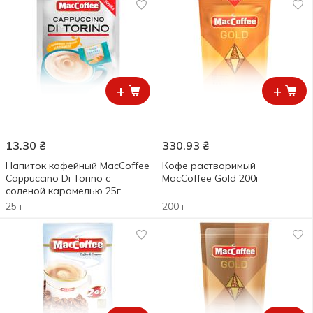
+
+
13.30
₴
330.93
₴
Напиток кофейный MacCoffee
Кофе растворимый
Cappuccino Di Torino с
MаcCoffeе Gold 200г
соленой карамелью 25г
25 г
200 г