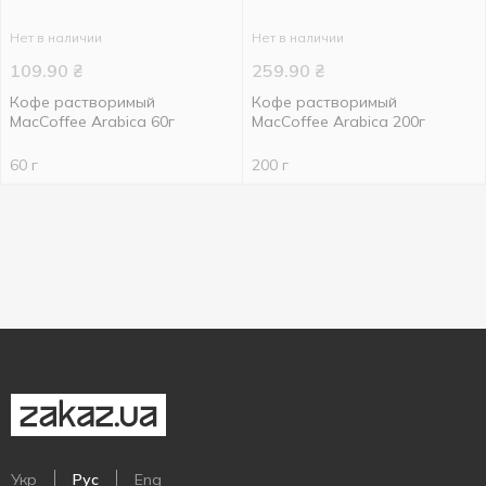
Нет в наличии
Нет в наличии
109.90
₴
259.90
₴
Кофе растворимый
Кофе растворимый
MacCoffee Arabica 60г
MаcCoffeе Arabica 200г
60 г
200 г
Укр
Рус
Eng