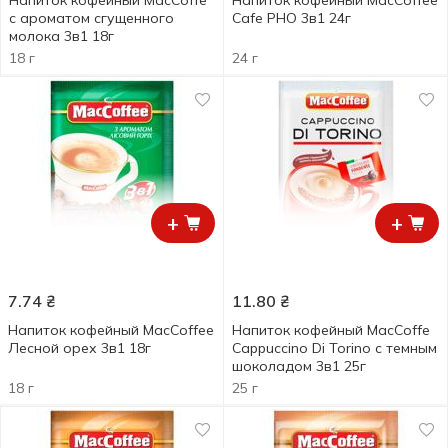
Напиток кофейный MacCoffe
Напиток кофейный МасCoffee
с ароматом сгущенного
Cafe PHO 3в1 24г
молока 3в1 18г
18 г
24 г
+
+
7.74
₴
11.80
₴
Напиток кофейный MacCoffee
Напиток кофейный MacCoffe
Лесной орех 3в1 18г
Cappuccino Di Torino с темным
шоколадом 3в1 25г
18 г
25 г