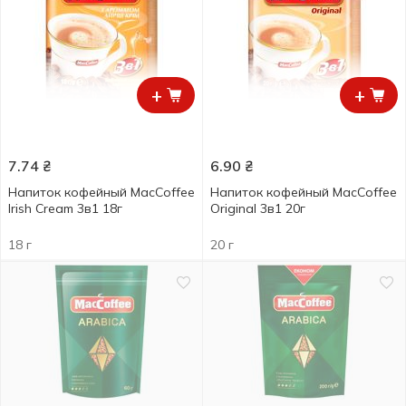
+
+
7.74
₴
6.90
₴
Напиток кофейный MacCoffee
Напиток кофейный MacCoffee
Irish Cream 3в1 18г
Original 3в1 20г
18 г
20 г