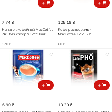
+
+
7.74
₴
125.19
₴
Напиток кофейный MacCoffee
Кофе растворимый
2в1 без сахара 12г*10шт
MacCoffee Gold 60г
120 г
60 г
+
+
6.90
₴
13.30
₴