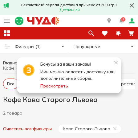
Бесплатная* первая доставка при чеке от 2000 грн
Детальней
1
Популярные
Фильтры
(1)
Главная
Горячие напитки
Кофе
Бонусы за ваши заказы!
Кофе Кава Старого Львова
Ими можно оплатить доставку или
дополнительные сборы.
Все
Кофе молотый
Кофе в зернах
Кофе раство
Просмотреть
Кофе Кава Старого Львова
2 товара
Кава Старого Львова
Очистить все фильтры