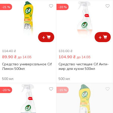
-21 %
-20 %
+
+
114.40
₴
131.00
₴
89.90
₴
104.90
₴
до 14.08
до 14.08
Средство универсальное Cif
Средство чистящее Cif Анти-
Лимон 500мл
жир для кухни 500мл
500 мл
500 мл
-20 %
-15 %