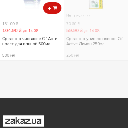
+
Нет в наличии
131.00
₴
70.60
₴
104.90
₴
59.90
₴
до 14.08
до 14.08
Средство чистящее Cif Анти-
Средство универсальное Cif
налет для ванной 500мл
Active Лимон 250мл
500 мл
250 мл