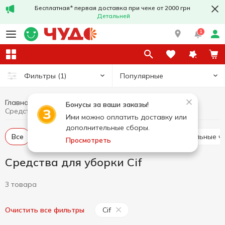
Бесплатная* первая доставка при чеке от 2000 грн
Детальней
1
Популярные
Фильтры
(1)
Главная
Бытовая химия
Средства для уборки
Бонусы за ваши заказы!
Средства для уборки Cif
Ими можно оплатить доставку или
дополнительные сборы.
Все
Средства для уборки туалета
Универсальные ч
Просмотреть
Средства для уборки Cif
3 товара
Cif
Очистить все фильтры