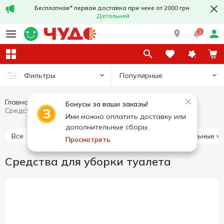
Бесплатная* первая доставка при чеке от 2000 грн
Детальней
1
Популярные
Фильтры
Главная
Бытовая химия
Средства для уборки
Бонусы за ваши заказы!
Средства для уборки туалета
Ими можно оплатить доставку или
дополнительные сборы.
Все
Средства для уборки туалета
Универсальные ч
Просмотреть
Средства для уборки туалета