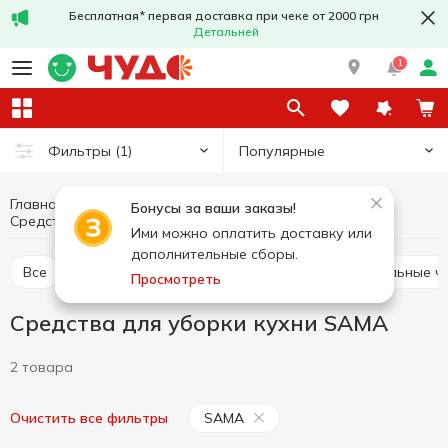
Бесплатная* первая доставка при чеке от 2000 грн
Детальней
1
Популярные
Фильтры
(1)
Главная
Бытовая химия
Средства для уборки
Бонусы за ваши заказы!
Средства для уборки кухни SAMA
Средства для уборки кухни
Ими можно оплатить доставку или
дополнительные сборы.
Все
Средства для уборки туалета
Универсальные ч
Просмотреть
Средства для уборки кухни SAMA
2 товара
SAMA
Очистить все фильтры