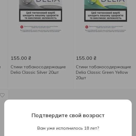
155.00
₴
155.00
₴
е
Стики табакосодержащие
Стики табакосодержащие
Delia Classic Silver 20шт
Delia Classic Green Yellow
20шт
Подтвердите свой возраст
Вам уже исполнилось 18 лет?