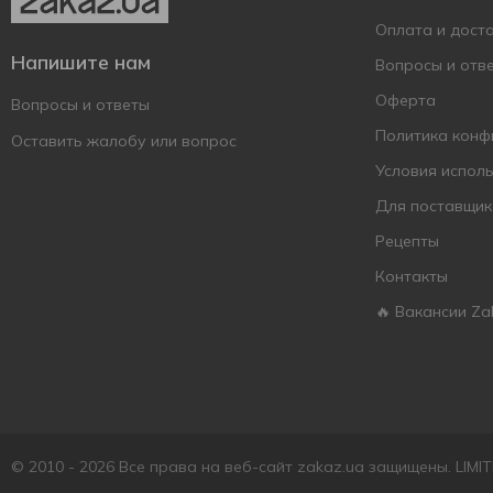
Style
4
Оплата и дост
Terea
17
Напишите нам
Вопросы и отв
Vogue
1
Оферта
Вопросы и ответы
West
11
Политика конф
Оставить жалобу или вопрос
Winston
15
Условия испол
Данхилл
2
Для поставщик
Прилуки
3
Рецепты
Контакты
🔥 Вакансии Za
© 2010 - 2026 Все права на веб-сайт zakaz.ua защищены. LIM