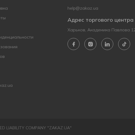
авка
help@zakaz.ua
еты
Адрес торгового центра
Харьков, Академика Павлова 1
иденциальности
ьзования
ов
kaz.ua
ITED LIABILITY COMPANY "ZAKAZ.UA"