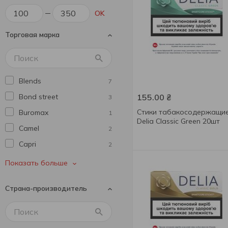
OK
Торговая марка
Blends
7
Bond street
155.00
₴
3
Стики табакосодержащи
Buromax
1
Delia Classic Green 20шт
Camel
2
Capri
2
Chesterfield
8
Показать больше
Davidoff
15
Страна-производитель
Delia
6
Gрима
5
Heets
3