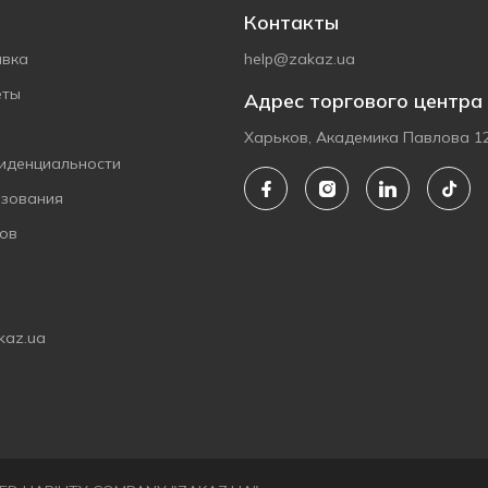
Контакты
авка
help@zakaz.ua
еты
Адрес торгового центра
Харьков, Академика Павлова 1
иденциальности
ьзования
ов
kaz.ua