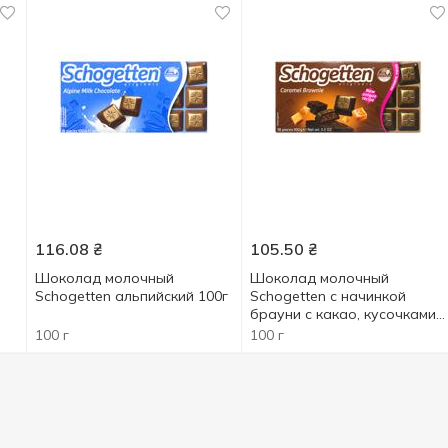
116.08
₴
105.50
₴
Шоколад молочный
Шоколад молочный
Schogеtten альпийский 100г
Schogetten с начинкой
брауни с какао, кусочками
печенья и карамели 100г
100 г
100 г