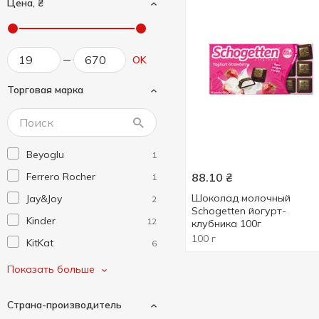
Цена, ₴
OK
Торговая марка
Beyoglu
1
Ferrero Rocher
88.10
₴
1
Шоколад молочный
Jay&Joy
2
Schogеtten йогурт-
Kinder
12
клубника 100г
100 г
KitKat
6
Lindt
4
Показать больше
Maestro Massimo
1
Страна-производитель
Milka
23