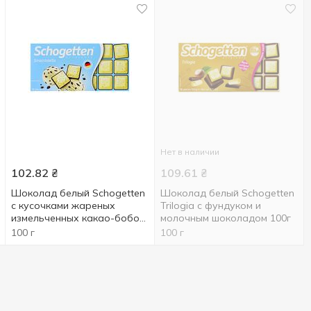
Нет в наличии
102.82
₴
109.61
₴
Шоколад белый Schogetten
Шоколад белый Schogetten
с кусочками жареных
Trilogia с фундуком и
измельченных какао-бобов
молочным шоколадом 100г
и черным шоколадом 100г
100 г
100 г