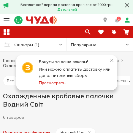
Бесплатная* первая доставка при чеке от 2000 грн
Детальней
1
Популярные
Фильтры
(1)
Главная
Рыба и морепродукты
Крабовые палочки
Бонусы за ваши заказы!
Охлажденные крабовые палочки Водний Світ
Охлажденные крабовые палочки
Ими можно оплатить доставку или
дополнительные сборы.
Все
Охлажденные крабовые палочки
Замороженные
Просмотреть
Охлажденные крабовые палочки
Водний Світ
6 товаров
Водний Світ
Очистить все фильтры