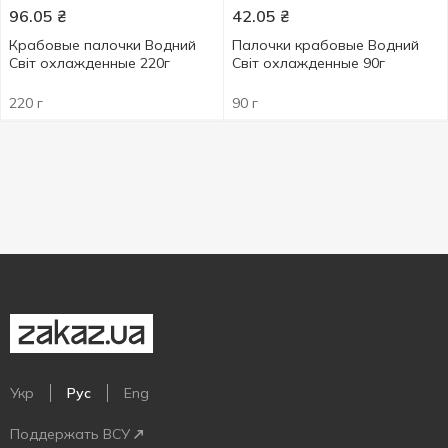
96.05
₴
42.05
₴
Крабовые палочки Водний
Палочки крабовые Водний
Світ охлажденные 220г
Світ охлажденные 90г
220 г
90 г
Укр
Рус
Eng
Поддержать ВСУ