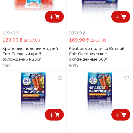
+
+
169.43
₴
205.89
₴
129.90
₴
169.90
₴
до 17.08
до 17.08
Крабовые палочки Водний
Крабовые палочки Водний
Світ Снежный краб
Світ Океанические
охлажденные 250г
охлажденные 500г
250 г
500 г
+
+