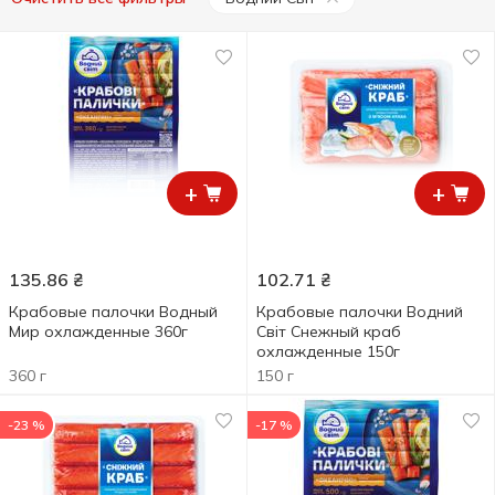
+
+
135.86
₴
102.71
₴
Крабовые палочки Водный
Крабовые палочки Водний
Мир охлажденные 360г
Світ Снежный краб
охлажденные 150г
360 г
150 г
-23 %
-17 %