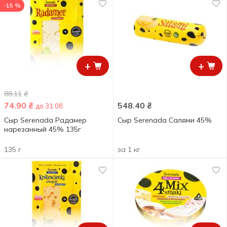
-15 %
+
+
88.11
₴
74.90
₴
548.40
₴
до 31.08
Сыр Serenada Радамер
Сыр Serenada Салями 45%
нарезанный 45% 135г
135 г
за 1 кг