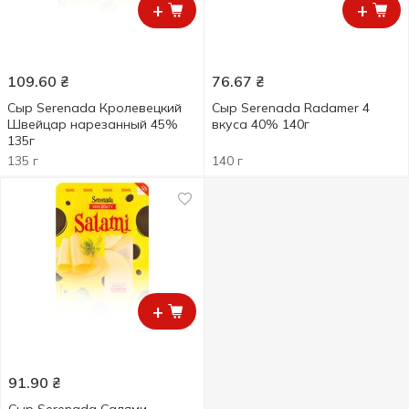
+
+
109.60
₴
76.67
₴
Сыр Serenada Кролевецкий
Сыр Serenada Radamer 4
Швейцар нарезанный 45%
вкуса 40% 140г
135г
135 г
140 г
+
91.90
₴