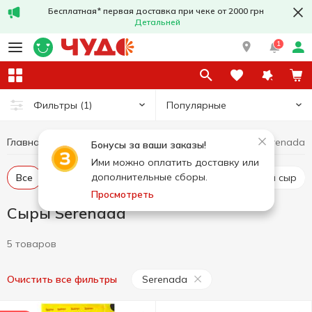
Бесплатная* первая доставка при чеке от 2000 грн
Детальней
1
Популярные
Фильтры
(1)
Главная
Сыры
Сыры Serenada
Яйца и молочные продукты
Бонусы за ваши заказы!
Ими можно оплатить доставку или
дополнительные сборы.
Все
Твердый и полутвердый сыр
Рассольный сыр
Просмотреть
Сыры Serenada
5 товаров
Serenada
Очистить все фильтры