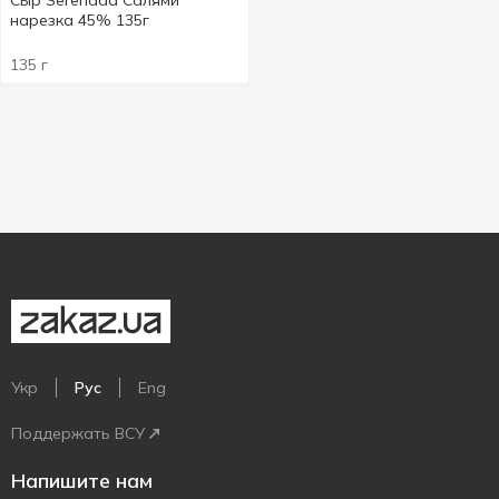
Сыр Serenada Салями
нарезка 45% 135г
135 г
Укр
Рус
Eng
Поддержать ВСУ
Напишите нам