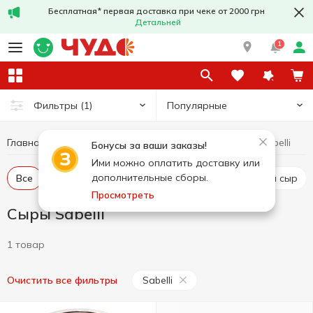
Бесплатная* первая доставка при чеке от 2000 грн
Детальней
1
Популярные
Фильтры
(1)
Главная
Сыры
Сыры Sabelli
Яйца и молочные продукты
Бонусы за ваши заказы!
Ими можно оплатить доставку или
дополнительные сборы.
Все
Твердый и полутвердый сыр
Рассольный сыр
Просмотреть
Сыры Sabelli
1 товар
Sabelli
Очистить все фильтры