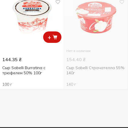
+
Нет в наличии
144.35
₴
154.40
₴
Сыр Sabelli Burratina с
Сыр Sabelli Страчателла 55%
трюфелем 50% 100г
140г
100 г
140 г