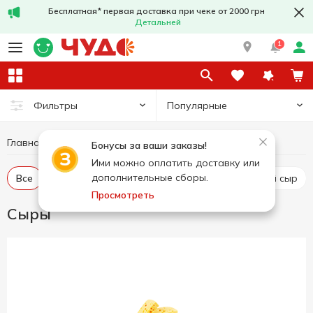
Бесплатная* первая доставка при чеке от 2000 грн
Детальней
1
Популярные
Фильтры
Главная
Сыры
Яйца и молочные продукты
Бонусы за ваши заказы!
Ими можно оплатить доставку или
дополнительные сборы.
Все
Твердый и полутвердый сыр
Рассольный сыр
Просмотреть
Сыры