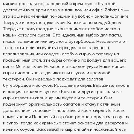
мягкий, рассольный, плавленый и крем-сыр, с быстрой
доставкой курьером прямо в ваш дом или офис. Zakaz.ua —
это ваш незаменимый помощник в удобном онлайн-шопинге.
Твердые и полутвердые сыры: Классика на каждый день
Твердые и полутвердые сыры занимают особое место в
нашем каталоге сыров. Это идеальный выбор для пасты,
пиццы, запеканок или вкусного бутерброда. Независимо от
того, хотите ли вы купить сыры для повседневного
использования или создать особую сырную тарелку на
праздничный стол, эти сыры отлично подойдут для вашего
меню! Мягкие сыры: Нежность в каждом укусе Наши мягкие
сыры очаровывают деликатным вкусом и кремовой
текстурой. Они идеально подходят для салатов,
бутербродов и закусок. Рассольные сыры: Выразительность
и эмоция в каждом кусочке Брынза и другие рассольные
сыры известны своим ярким вкусом и текстурой. Они
подчеркнут оригинальность салатов и станут отличным
дополнением к овощам. Плавленые и крем-сыры: Легкость
намазывания Плавленый сыр быстро растворяется в соусах
и супах, тогда как крем-сыр станет основой для десертов и
нежных соусов. Заказывайте сыр онлайн и наслаждайтесь