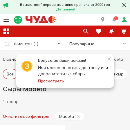
Бесплатная* первая доставка при чеке от 2000 грн
Детальней
1
Популярные
Фильтры
(1)
Главная
Сыры
Сыры Madeta
Яйца и молочные продукты
Бонусы за ваши заказы!
Ими можно оплатить доставку или
дополнительные сборы.
Все
Твердый и полутвердый сыр
Рассольный сыр
Просмотреть
Сыры Madeta
1 товар
Madeta
Очистить все фильтры